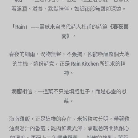
著溫潤、滋養、默默陪伴，如細雨般無聲卻深遠。
「Rain」
——靈感來自唐代詩人杜甫的詩篇
《春夜喜
雨》
。
春夜的細雨，潤物無聲，不張揚，卻能喚醒整個大地
的生機。這份詩意，正是
Rain Kitchen
所追求的精
神。
潤廚
相信，一道菜不只是填飽肚子，而是心靈的慰
藉。
海南雞飯，正是這樣的存在。米飯粒粒分明，帶著雞
油與湯汁的香氣；雞肉鮮嫩光澤，承載著時間與耐心
的溫度。再配上三色經典蘸醬——辣椒的熱烈、薑蓉