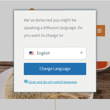
Skip
to
content
We've detected you might be
speaking a different language. Do
you want to change to:
English
Change Language
關於
Close and do not switch language