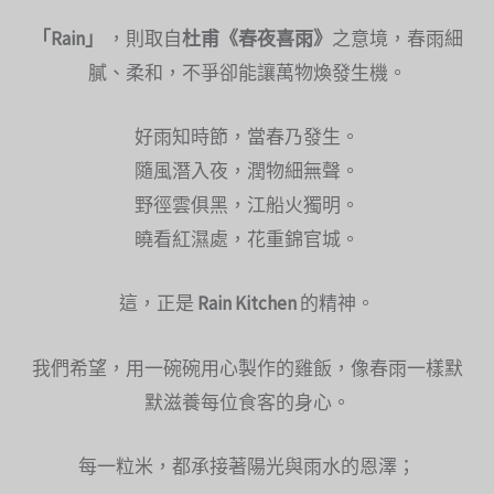
「Rain」
，則取自
杜甫《春夜喜雨》
之意境，春雨細
膩、柔和，不爭卻能讓萬物煥發生機。
好雨知時節，當春乃發生。
隨風潛入夜，潤物細無聲。
野徑雲俱黑，江船火獨明。
曉看紅濕處，花重錦官城。
這，正是
Rain Kitchen
的精神。
我們希望，用一碗碗用心製作的雞飯，像春雨一樣默
默滋養每位食客的身心。
每一粒米，都承接著陽光與雨水的恩澤；