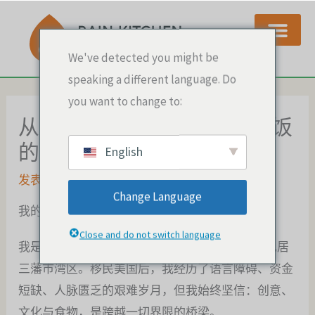
跳
至
内
We've detected you might be
容
speaking a different language. Do
you want to change to:
从异乡到家乡：一碗海南鸡饭
的创业梦
English
发表评论
/
在路上
/ 作者：
AlbertLam
Change Language
我的故事
Close and do not switch language
我是Albert Lam，生于中国广东，后移居香港，现居
三藩市湾区。移民美国后，我经历了语言障碍、资金
短缺、人脉匮乏的艰难岁月，但我始终坚信：创意、
文化与食物，是跨越一切界限的桥梁。